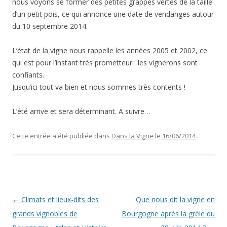
nous voyons se former des petites grappes vertes de la taille
d’un petit pois, ce qui annonce une date de vendanges autour
du 10 septembre 2014.
L’état de la vigne nous rappelle les années 2005 et 2002, ce
qui est pour l’instant très prometteur : les vignerons sont
confiants.
Jusqu’ici tout va bien et nous sommes très contents !
L’été arrive et sera déterminant. A suivre…
Cette entrée a été publiée dans
Dans la Vigne
le
16/06/2014
.
N
←
Climats et lieux-dits des
Que nous dit la vigne en
a
grands vignobles de
Bourgogne après la grèle du