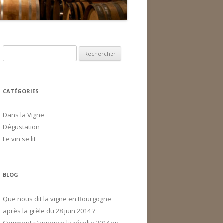
Rechercher :
CATÉGORIES
Dans la Vigne
Dégustation
Le vin se lit
BLOG
Que nous dit la vigne en Bourgogne
après la grèle du 28 juin 2014 ?
Comment s’annonce la récolte 2014 en