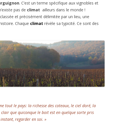
urguignon
. C’est un terme spécifique aux vignobles et
l n’existe pas de
climat
ailleurs dans le monde !
classée et précisément délimitée par un lieu, une
’histoire. Chaque
climat
révèle sa typicité. Ce sont des
e tout le pays: la richesse des coteaux, le ciel doré, la
t clair que quiconque le boit est en quelque sorte pris
 instant, regarder en soi. »