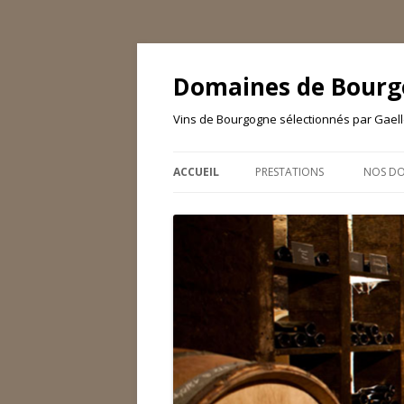
Domaines de Bour
Vins de Bourgogne sélectionnés par Gaelle
ACCUEIL
PRESTATIONS
NOS DO
CHARTE DE SÉLECTION
DAVID
RÉFÉRENCES
DOMAI
DOMAI
FILS
DOMAI
MAISO