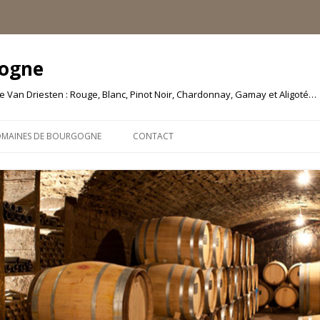
gogne
 Van Driesten : Rouge, Blanc, Pinot Noir, Chardonnay, Gamay et Aligoté…
Aller
au
MAINES DE BOURGOGNE
CONTACT
contenu
 MOREAU | SANTENAY
NE JULIEN DUPORT
NE MICHEL MALLARD ET
NE SAUMAIZE MICHELIN
N GÉRALDINE LOUISE