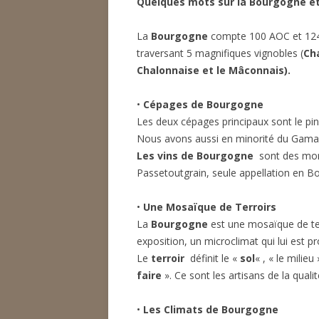
Quelques mots sur la Bourgogne et 
La
Bourgogne
compte 100 AOC et 1
traversant 5 magnifiques vignobles (
Cha
Chalonnaise et le Mâconnais).
•
Cépages de Bourgogne
Les deux cépages principaux sont le pin
Nous avons aussi en minorité du Gamay,
Les vins de Bourgogne
sont des mono
Passetoutgrain, seule appellation en 
•
Une Mosaïque de Terroirs
La
Bourgogne
est une mosaïque de ter
exposition, un microclimat qui lui est pr
Le
terroir
définit le «
sol
« , « le milieu »
faire
». Ce sont les artisans de la quali
•
Les Climats de Bourgogne