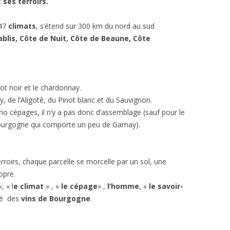
ses terroirs.
247
climats
, s’étend sur 300 km du nord au sud
blis, Côte de Nuit, Côte de Beaune, Côte
ot noir et le chardonnay.
 de l’Aligoté, du Pinot blanc et du Sauvignon.
 cépages, il n’y a pas donc d’assemblage (sauf pour le
Bourgogne qui comporte un peu de Gamay).
roirs, chaque parcelle se morcelle par un sol, une
opre.
, « l
e climat
» , «
le cépage
« ,
l’homme
, «
le savoir-
té des
vins de Bourgogne
.