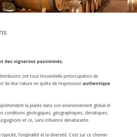
RD ZITO
NE CHARLES AUDOIN
NE PETITOT
ons
NE DES CLOS
INE MARCHAND TAWSE
et des vignerons passionnés.
NE LES TEMPS PERDUS
stribuons ont tous l’essentielle préoccupation de
NE JULIEN CRUCHANDEAU
pect de leur nature en quête de l’expression
authentique
NE LES CHAMPS DE
AYE
appréhendent la plante dans son environnement global et
es conditions géologiques, géographiques, climatiques,
urguignons et ce, sans influence dénaturante.
 typicité, l’originalité et la diversité. C’est sur ce chemin