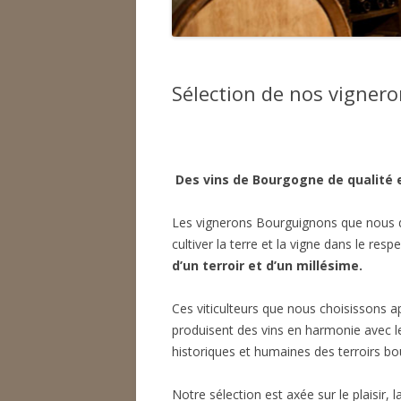
BERNA
DOMAI
DOMAI
Sélection de nos vigner
DOMAI
DOMA
Des vins de Bourgogne de qualité 
DOMAI
Les vignerons Bourguignons que nous di
DOMAI
cultiver la terre et la vigne dans le res
d’un terroir et d’un millésime.
DOMAI
L’ABB
Ces viticulteurs que nous choisissons 
produisent des vins en harmonie avec l
historiques et humaines des terroirs bo
Notre sélection est axée sur le plaisir, la