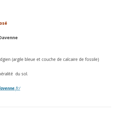
osé
 Davenne
dgien (argile bleue et couche de calcaire de fossile)
éralité du sol.
davenne
.fr/