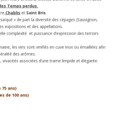
des Temps perdus.
tre
Chablis
et
Saint Bris
.
saïqué » de part la diversité des cépages (Sauvignon,
des expositions et des appellations.
le complexité et puissance d’expression des terroirs
ine, les vins sont vinifiés en cuve inox ou émaillées afin
néralité des arômes.
, vivacités associées d’une trame limpide et élégante.
 75 ans)
nes de 100 ans)