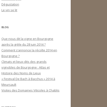
Dégustation
Le vin se lit
BLOG
Que nous dit la vigne en Bourgogne
après la grèle du 28 juin 2014 ?
Comment s’annonce la récolte 2014 en
Bourgogne ?
Climats et lieux-dits des grands
vignobles de Bourgogne : Atlas et
Histoire des Noms de Lieux
« Festival De Bach à Bacchus » 2014 à
Meursault
Visites des Domaines Viticoles à Chablis