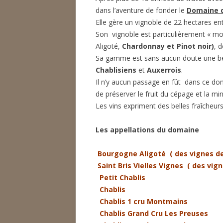
dans l’aventure de fonder le
Domaine 
Elle gère un vignoble de 22 hectares en
Son vignoble est particulièrement « mo
Aligoté,
Chardonnay et Pinot noir)
, 
Sa gamme est sans aucun doute une bel
Chablisiens
et
Auxerrois
.
Il n’y aucun passage en fût dans ce doma
de préserver le fruit du cépage et la mi
Les vins expriment des belles fraîcheurs
Les appellations du domaine
Bourgogne Aligoté ( des vignes de
Saint Bris Vielles Vignes ( des vig
Petit Chablis
Chablis
Chablis 1 cru Montmains
Chablis Grand Cru Les Preuses