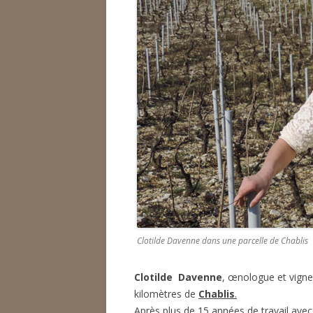
BERNA
DOMAI
DOMAI
DOMAI
DOMAI
DOMAI
DOMAI
DOMAI
L’ABBA
Clotilde Davenne dans une parcelle de Chablis
Clotilde Davenne
, œnologue et vigne
kilomètres de
Chablis
.
Après plus de 15 années de travail ave