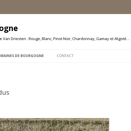
gogne
 Van Driesten : Rouge, Blanc, Pinot Noir, Chardonnay, Gamay et Aligoté…
Aller
au
MAINES DE BOURGOGNE
CONTACT
contenu
 MOREAU | SANTENAY
NE JULIEN DUPORT
dus
NE MICHEL MALLARD ET
NE SAUMAIZE MICHELIN
N GÉRALDINE LOUISE