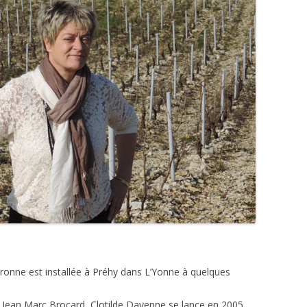
RD ZITO
NE CHARLES AUDOIN
NE PETITOT
NE DES CLOS
NE MARCHAND TAWSE
NE LES TEMPS PERDUS
NE JULIEN CRUCHANDEAU
NE LES CHAMPS DE
YE
ronne est installée à Préhy dans L’Yonne à quelques
c Jean Marc Brocard, Clotilde Davenne se lance en 2005